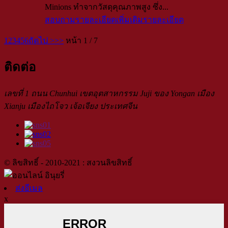
Minions ทำจากวัสดุคุณภาพสูง ซึ่ง...
สอบถามรายละเอียดเพิ่มเติม
รายละเอียด
1
2
3
4
5
6
ถัดไป >
>>
หน้า 1 / 7
ติดต่อ
เลขที่ 1 ถนน Chunhui เขตอุตสาหกรรม Juji ของ Yongan เมือง
Xianju เมืองไถโจว เจ้อเจียง ประเทศจีน
© ลิขสิทธิ์ - 2010-2021 : สงวนลิขสิทธิ์
ส่งอีเมล
x