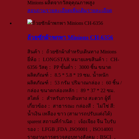
Minions ผลิตจากวัสดุคุณภาพสูง
สอบถามรายละเอียดเพิ่มเติม
รายละเอียด
ถ้วยซักผ้าพกพา Minions CH-6356
สินค้า： ถ้วยซักผ้าสำหรับเดินทาง Minions
ยี่ห้อ： LONGSTAR หมายเลขสินค้า： CH-
6356 วัสดุ： PP ขั้นต่ำ： 3000 ชิ้น ขนาด
ผลิตภัณฑ์： 8.5 * 5.8 * 19 ซม. น้ำหนัก
ผลิตภัณฑ์： 53 กรัม ปริมาณกล่อง： 60 ชิ้น /
กล่อง ขนาดกล่องหลัก： 89 * 37 * 22 ซม.
สไตล์ ： สำหรับการเดินทาง สะดวก ผู้ที่
เกี่ยวข้อง： สาธารณะ กล่องสี： ไม่ใช่ สี:
น้ำเงิน เหลือง ขาว (สามารถปรับแต่งได้)
sparent สถานที่กำเนิด： เจ้อเจียง จีน ใบรับ
รอง： LFGB ,FDA ,ISO9001，ISO14001
รายงานการตรวจสอบทางสังคม：BSCI ，