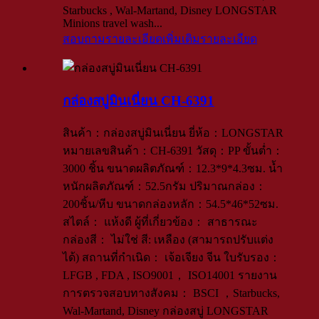
Starbucks , Wal-Martand, Disney LONGSTAR
Minions travel wash...
สอบถามรายละเอียดเพิ่มเติม
รายละเอียด
กล่องสบู่มินเนี่ยน CH-6391
สินค้า：กล่องสบู่มินเนี่ยน ยี่ห้อ：LONGSTAR
หมายเลขสินค้า：CH-6391 วัสดุ：PP ขั้นต่ำ：
3000 ชิ้น ขนาดผลิตภัณฑ์：12.3*9*4.3ซม. น้ำ
หนักผลิตภัณฑ์：52.5กรัม ปริมาณกล่อง：
200ชิ้น/หีบ ขนาดกล่องหลัก：54.5*46*52ซม.
สไตล์： แห้งดี ผู้ที่เกี่ยวข้อง： สาธารณะ
กล่องสี： ไม่ใช่ สี: เหลือง (สามารถปรับแต่ง
ได้) สถานที่กำเนิด： เจ้อเจียง จีน ใบรับรอง：
LFGB , FDA , ISO9001， ISO14001 รายงาน
การตรวจสอบทางสังคม： BSCI ，Starbucks,
Wal-Martand, Disney กล่องสบู่ LONGSTAR