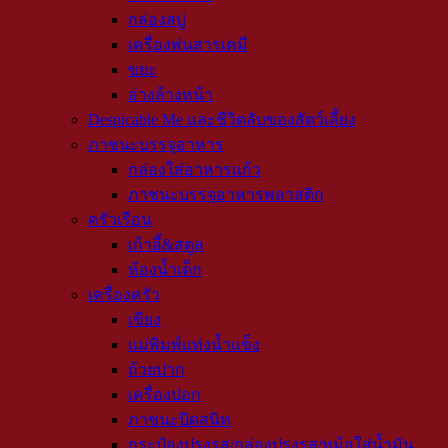
กล่องสบู่
เครื่องพ่นสารเคมี
ขยะ
อ่างล้างหน้า
Despicable Me และชีวิตลับของสัตว์เลี้ยง
ภาชนะบรรจุอาหาร
กล่องใส่อาหารแก้ว
ภาชนะบรรจุอาหารพลาสติก
ครัวเรือน
เก้าอี้&สตูล
ห้องน้ำเด็ก
เครื่องครัว
เขียง
แม่พิมพ์แท่งน้ำแข็ง
ถ้วยปาก
เครื่องปอก
ภาชนะปิดสนิท
กระป๋องปรุงรส/กล่องปรุงรส/หม้อใส่น้ำมัน