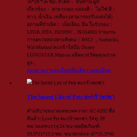
56*28 *36 ซม. สไตล์： ทนทาน ผู้ที่
เกี่ยวข้อง： สาธารณะ กล่องสี： ไม่ใช่ สี：
ขาว, น้ำเงิน, เหลือง (สามารถปรับแต่งได้)
สถานที่กำเนิด： เจ้อเจียง, จีน ใบรับรอง：
LFGB ,FDA ,ISO9001，ISO14001 รายงาน
การตรวจสอบทางสังคม：BSCI ，Starbucks,
Wal-Martand ตะกร้าใส่มือ Disney
LONGSTAR Minions ผลิตจากวัสดุคุณภาพ
สูง...
สอบถามรายละเอียดเพิ่มเติม
รายละเอียด
The Secret Life of Pets ตะกร้าพกพา
คำอธิบายหมายเลขบทความ: AC-6202 ชื่อ
สินค้า: Love Pet ตะกร้าพกพา วัสดุ: PP
หมายเลขบรรจุ:24 ขนาดผลิตภัณฑ์:
29.5*21*15.5 ซม. ขนาดกล่อง: 47*31.5*49