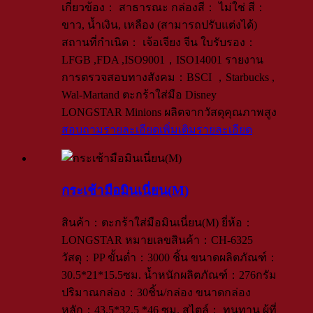
เกี่ยวข้อง： สาธารณะ กล่องสี： ไม่ใช่ สี：
ขาว, น้ำเงิน, เหลือง (สามารถปรับแต่งได้)
สถานที่กำเนิด： เจ้อเจียง จีน ใบรับรอง：
LFGB ,FDA ,ISO9001，ISO14001 รายงาน
การตรวจสอบทางสังคม：BSCI ，Starbucks ,
Wal-Martand ตะกร้าใส่มือ Disney
LONGSTAR Minions ผลิตจากวัสดุคุณภาพสูง
สอบถามรายละเอียดเพิ่มเติม
รายละเอียด
กระเช้ามือมินเนี่ยน(M)
สินค้า：ตะกร้าใส่มือมินเนี่ยน(M) ยี่ห้อ：
LONGSTAR หมายเลขสินค้า：CH-6325
วัสดุ：PP ขั้นต่ำ：3000 ชิ้น ขนาดผลิตภัณฑ์：
30.5*21*15.5ซม. น้ำหนักผลิตภัณฑ์：276กรัม
ปริมาณกล่อง：30ชิ้น/กล่อง ขนาดกล่อง
หลัก：43.5*32.5 *46 ซม. สไตล์： ทนทาน ผู้ที่