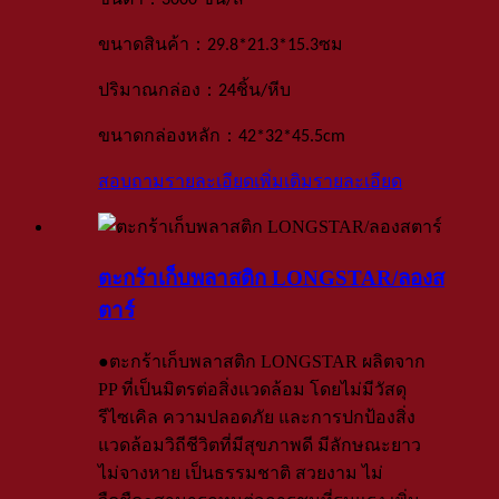
ขั้นต่ำ
3000 ชิ้น
/สี
：
ขนาดสินค้า
29.8*21.3*15.3ซม
：
ปริมาณกล่อง
24
ชิ้น
/
หีบ
：
ขนาดกล่องหลัก
42*32*45.5
cm
สอบถามรายละเอียดเพิ่มเติม
รายละเอียด
ตะกร้าเก็บพลาสติก LONGSTAR/ลองส
ตาร์
●ตะกร้าเก็บพลาสติก LONGSTAR ผลิตจาก
PP ที่เป็นมิตรต่อสิ่งแวดล้อม โดยไม่มีวัสดุ
รีไซเคิล ความปลอดภัย และการปกป้องสิ่ง
แวดล้อมวิถีชีวิตที่มีสุขภาพดี มีลักษณะยาว
ไม่จางหาย เป็นธรรมชาติ สวยงาม ไม่