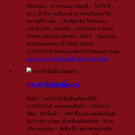
เกี่ยวข้อง： สาธารณะ กล่องสี： ไม่ใช่ สี：
ขาว, น้ำเงิน, เหลือง (สามารถปรับแต่งได้)
สถานที่กำเนิด： เจ้อเจียง จีน ใบรับรอง：
LFGB ,FDA ,ISO9001，ISO14001 รายงาน
การตรวจสอบทางสังคม：BSCI ，Starbucks,
Wal-Martand ตะกร้าใส่มือ Disney
LONGSTAR Minions ผลิตจากวัสดุคุณภาพสูง
สอบถามรายละเอียดเพิ่มเติม
รายละเอียด
กระเช้ามือมินเนี่ยน(S)
สินค้า：ตะกร้าใส่มือมินเนียน ยี่ห้อ：
LONGSTAR หมายเลขสินค้า：CH-6323
วัสดุ：PP ขั้นต่ำ：3000 ชิ้น ขนาดผลิตภัณฑ์：
26.5*18*13.3ซม. น้ำหนักผลิตภัณฑ์：193ก.
ปริมาณกล่อง：36ชิ้น/หีบ ขนาดกล่องหลัก：