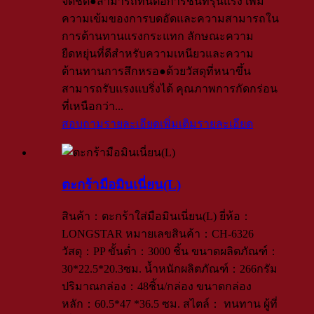
จืดชืด●สามารถทนต่อการชนที่รุนแรง เพิ่ม
ความเข้มของการบดอัดและความสามารถใน
การต้านทานแรงกระแทก ลักษณะความ
ยืดหยุ่นที่ดีสำหรับความเหนียวและความ
ต้านทานการสึกหรอ●ด้วยวัสดุที่หนาขึ้น
สามารถรับแรงแบริ่งได้ คุณภาพการกัดกร่อน
ที่เหนือกว่า...
สอบถามรายละเอียดเพิ่มเติม
รายละเอียด
ตะกร้ามือมินเนี่ยน(L)
สินค้า：ตะกร้าใส่มือมินเนี่ยน(L) ยี่ห้อ：
LONGSTAR หมายเลขสินค้า：CH-6326
วัสดุ：PP ขั้นต่ำ：3000 ชิ้น ขนาดผลิตภัณฑ์：
30*22.5*20.3ซม. น้ำหนักผลิตภัณฑ์：266กรัม
ปริมาณกล่อง：48ชิ้น/กล่อง ขนาดกล่อง
หลัก：60.5*47 *36.5 ซม. สไตล์： ทนทาน ผู้ที่