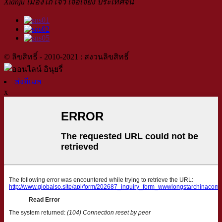
Xianju เมืองไถโจว เจ้อเจียง ประเทศจีน
© ลิขสิทธิ์ - 2010-2021 : สงวนลิขสิทธิ์
ส่งอีเมล
x