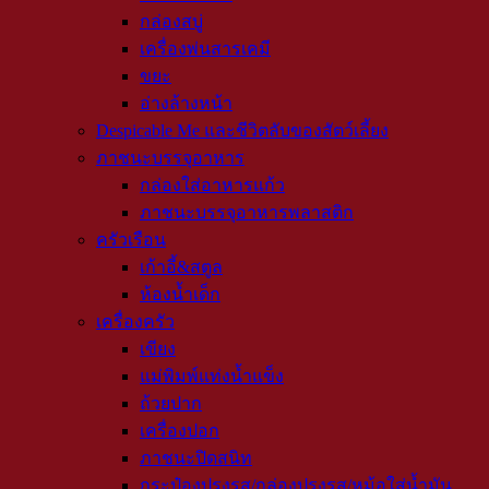
กล่องสบู่
เครื่องพ่นสารเคมี
ขยะ
อ่างล้างหน้า
Despicable Me และชีวิตลับของสัตว์เลี้ยง
ภาชนะบรรจุอาหาร
กล่องใส่อาหารแก้ว
ภาชนะบรรจุอาหารพลาสติก
ครัวเรือน
เก้าอี้&สตูล
ห้องน้ำเด็ก
เครื่องครัว
เขียง
แม่พิมพ์แท่งน้ำแข็ง
ถ้วยปาก
เครื่องปอก
ภาชนะปิดสนิท
กระป๋องปรุงรส/กล่องปรุงรส/หม้อใส่น้ำมัน