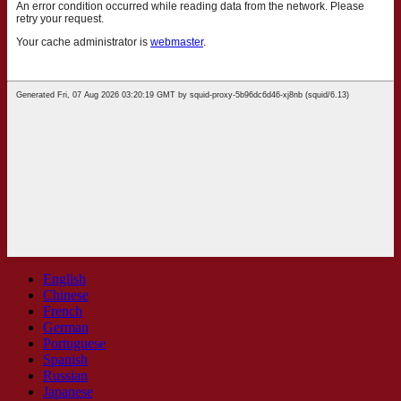
English
Chinese
French
German
Portuguese
Spanish
Russian
Japanese