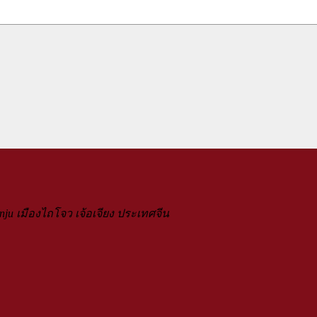
nju เมืองไถโจว เจ้อเจียง ประเทศจีน