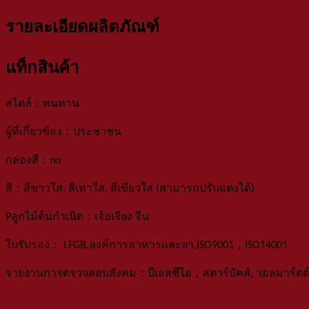
รายละเอียดผลิตภัณฑ์
แท็กสินค้า
：
สไตล์
ทนทาน
：
ผู้ที่เกี่ยวข้อง
ประชาชน
：
กล่องสี
no
：
สี
สีขาวใส, สีเทาใส, สีเขียวใส (สามารถปรับแต่งได้)
：
P
ลูกไม้ต้นกำเนิด
เจ้อเจียง จีน
：
，
ใบรับรอง
LFGB,องค์การอาหารและยา,ISO9001
ISO14001
：
，
รายงานการตรวจสอบสังคม
บีเอสซีไอ
สตาร์บัคส์, วอลมาร์ตด์,