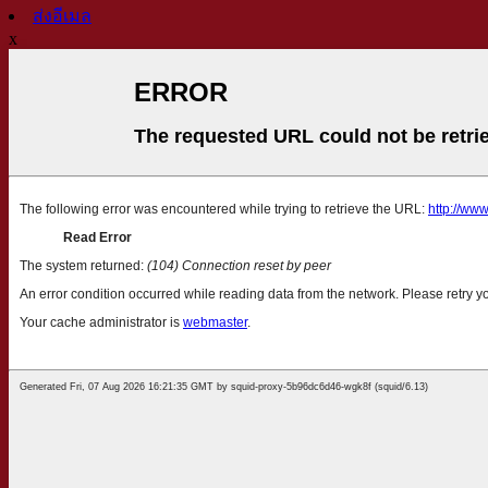
ส่งอีเมล
x