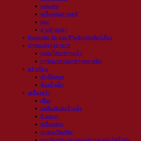
กล่องสบู่
เครื่องพ่นสารเคมี
ขยะ
อ่างล้างหน้า
Despicable Me และชีวิตลับของสัตว์เลี้ยง
ภาชนะบรรจุอาหาร
กล่องใส่อาหารแก้ว
ภาชนะบรรจุอาหารพลาสติก
ครัวเรือน
เก้าอี้&สตูล
ห้องน้ำเด็ก
เครื่องครัว
เขียง
แม่พิมพ์แท่งน้ำแข็ง
ถ้วยปาก
เครื่องปอก
ภาชนะปิดสนิท
กระป๋องปรุงรส/กล่องปรุงรส/หม้อใส่น้ำมัน